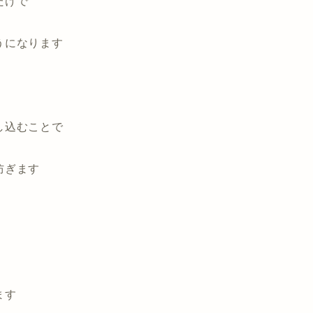
だけで
うになります
し込むことで
防ぎます
ます