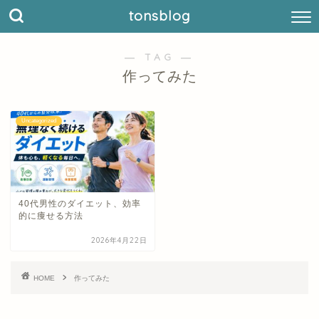
tonsblog
― TAG ―
作ってみた
Uncategorized
40代男性のダイエット、効率
的に痩せる方法
2026年4月22日
HOME
作ってみた